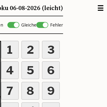
☰
ku 06-08-2026 (leicht)
ien
Gleiche
Fehler
1
2
3
4
5
6
7
8
9