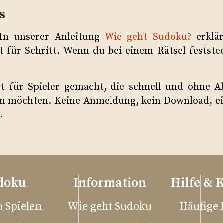
s
In unserer Anleitung
Wie geht Sudoku?
erklär
t für Schritt. Wenn du bei einem Rätsel feststeck
st für Spieler gemacht, die schnell und ohne A
n möchten. Keine Anmeldung, kein Download, ei
.
doku
Information
Hilfe & 
 Spielen
Wie geht Sudoku
Häufige 